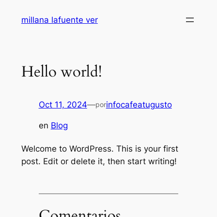
Saltar
millana lafuente ver
al
contenido
Hello world!
Oct 11, 2024
—
infocafeatugusto
por
en
Blog
Welcome to WordPress. This is your first
post. Edit or delete it, then start writing!
Comentarios